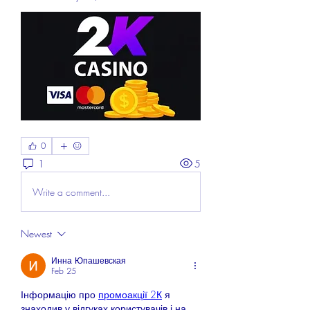
0
1
5
Write a comment...
Newest
Инна Юпашевская
Feb 25
Інформацію про 
промоакції 2К
 я 
знаходив у відгуках користувачів і на 