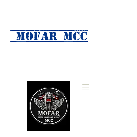
MOFAR mcc
(Mates Out For A Ride)