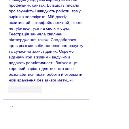
профільних сайтах. Більшість писали 
про зручність і швидкість роботи, тому 
вирішив перевірити. Мій досвід 
позитивний: інтерфейс логічний, нічого 
не губиться, усе на своїх місцях. 
Реєстрація зайняла хвилини, 
підтвердження також. Сподобалося, 
що є різні способи поповнення рахунку 
та сучасний захист даних. Окремо 
відзначу ігри з живими ведучими — 
додають реалістичності. Загалом це 
хороший варіант для тих, хто хоче 
розслабитися після роботи й отримати 
нові враження без зайвої метушні.
Like
Reply
About
Welcome to the group! You can
connect with other members, ge
...
Read more