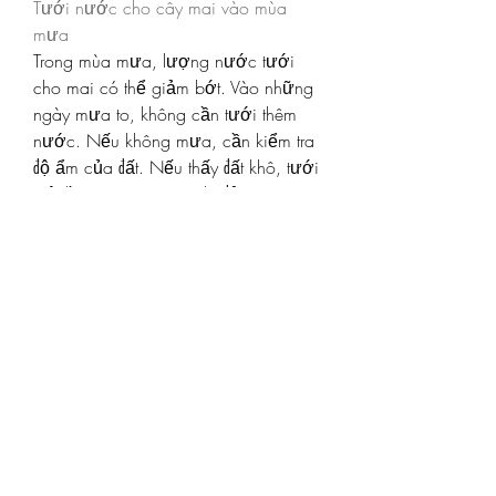
Tưới nước cho cây mai vào mùa 
mưa
Trong mùa mưa, lượng nước tưới 
cho mai có thể giảm bớt. Vào những 
ngày mưa to, không cần tưới thêm 
nước. Nếu không mưa, cần kiểm tra 
độ ẩm của đất. Nếu thấy đất khô, tưới 
một lần vào giữa trưa là đủ.
Một số lưu ý khi tưới nước cho cây 
mai
Khi tưới, cần đảm bảo nước thấm 
đều trong chậu hoặc đất trồng. Nếu 
nước trong chậu rút chậm, kiểm tra và 
thông lỗ thoát nước để tránh hiện 
tượng ngập úng.
Lượng nước tưới: Chỉ tưới đủ ẩm, 
tránh làm đất quá lầy. Tưới quá nhiều 
dễ gây ngập úng, làm mất không khí 
trong đất và tạo điều kiện cho nấm 