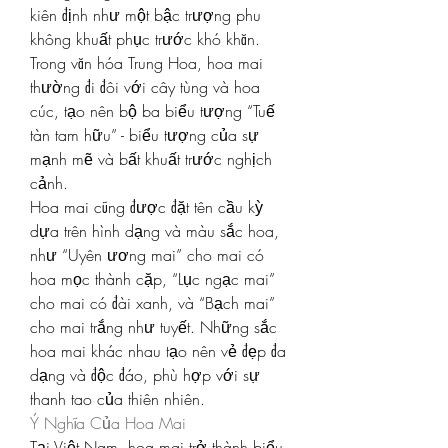
kiên định như một bậc trượng phu 
không khuất phục trước khó khăn. 
Trong văn hóa Trung Hoa, hoa mai 
thường đi đôi với cây tùng và hoa 
cúc, tạo nên bộ ba biểu tượng “Tuế 
tàn tam hữu” - biểu tượng của sự 
mạnh mẽ và bất khuất trước nghịch 
cảnh.
Hoa mai cũng được đặt tên cầu kỳ 
dựa trên hình dạng và màu sắc hoa, 
như “Uyên ương mai” cho mai có 
hoa mọc thành cặp, “Lục ngạc mai” 
cho mai có đài xanh, và “Bạch mai” 
cho mai trắng như tuyết. Những sắc 
hoa mai khác nhau tạo nên vẻ đẹp đa 
dạng và độc đáo, phù hợp với sự 
thanh tao của thiên nhiên.
Ý Nghĩa Của Hoa Mai
Tại Việt Nam, hoa mai trở thành biểu 