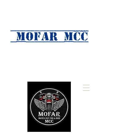
MOFAR mcc
(Mates Out For A Ride)