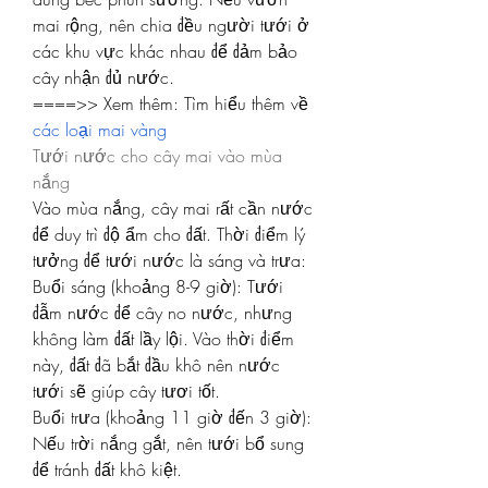
mai rộng, nên chia đều người tưới ở 
các khu vực khác nhau để đảm bảo 
cây nhận đủ nước.
====>> Xem thêm: Tìm hiểu thêm về 
các loại mai vàng
Tưới nước cho cây mai vào mùa 
nắng
Vào mùa nắng, cây mai rất cần nước 
để duy trì độ ẩm cho đất. Thời điểm lý 
tưởng để tưới nước là sáng và trưa:
Buổi sáng (khoảng 8-9 giờ): Tưới 
đẫm nước để cây no nước, nhưng 
không làm đất lầy lội. Vào thời điểm 
này, đất đã bắt đầu khô nên nước 
tưới sẽ giúp cây tươi tốt.
Buổi trưa (khoảng 11 giờ đến 3 giờ): 
Nếu trời nắng gắt, nên tưới bổ sung 
để tránh đất khô kiệt.