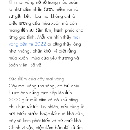
Khi mai vàng nở rộ trong mùa xuân, 
ta như cảm nhận được niềm vui và 
sự gắn kết. Hoa mai không chỉ là 
biểu tượng của mùa xuân mà còn 
mang đến sự đầm ấm, hạnh phúc cho 
từng gia đình. Mỗi khi nhìn thấy 
mai 
vàng bến tre 2022
 ai cũng thấy lòng 
nhẹ nhàng, phấn khởi vì biết rằng 
mùa xuân - mùa của yêu thương và 
đoàn viên - đã về.
Đặc điểm của cây mai vàng
Cây mai vàng ưa sáng, có thể chịu 
được ánh nắng trực tiếp lên đến 
2000 giờ mỗi năm và có khả năng 
chịu hạn rất tốt. Tuy nhiên, nếu trồng ở 
nơi thiếu nước hoặc đất quá khô cằn, 
cây sẽ kém phát triển và dễ chết khô. 
Chính vì vậy, việc đảm bảo đất đủ ẩm 