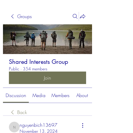
Groups
Shared Interests Group
Public
·
354 members
Join
Discussion
Media
Members
About
Back
nguyenbich13697
nguyenbich13697
November 13, 2024