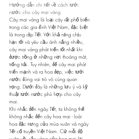
Hướng dẫn chi tiết về cách tưới 
nước cho cây mai vàng
Cây mai vàng là loại cây rất phổ biến 
trong các gia đình Việt Nam, đặc biệt 
là trong dịp Tết. Với khả năng chịu 
hạn tốt và yêu cầu ánh nắng nhiều, 
cây mai vàng phát triển tốt nhất khi 
được trồng ở những nơi thoáng mát, 
trống trải. Tuy nhiên, để cây mai phát 
triển mạnh và ra hoa đẹp, việc tưới 
nước đóng vai trò vô cùng quan 
trọng. Dưới đây là những lưu ý và kỹ 
thuật tưới nước phù hợp cho cây 
mai.
Khi nhắc đến ngày Tết, ta không thể 
không nhắc đến cây hoa mai - loài 
hoa đặc trưng của mùa xuân và ngày 
Tết cổ truyền Việt Nam. Cứ mỗi độ 
xuân về, sắc vàng của hoa mai lại 