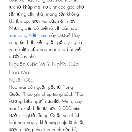
rực rỡ khắp mọi nơi, từ các góc phố 
đến từng căn nhà, mang đến không 
khí ấm áp, tươi vui của năm mới. 
Nhưng bạn có biết rõ về loài hoa 
mai vàng Việt Nam
 này chưa? Hãy 
cùng tìm hiểu về nguồn gốc, ý nghĩa 
và nét đẹp của hoa mai qua bài viết 
dưới đây nhé.
Nguồn Gốc Và Ý Nghĩa Của 
Hoa Mai
Nguồn Gốc
Hoa mai có nguồn gốc từ Trung 
Quốc. Theo ghi chép trong sách “Trân 
hương bảo ngự” của đời Minh, cây 
mai đã xuất hiện từ hơn 3.000 năm 
trước. Người Trung Quốc yêu thích 
loài hoa này vì khả năng chịu lạnh tốt, 
tượng trưng cho tính cách bền bỉ, 