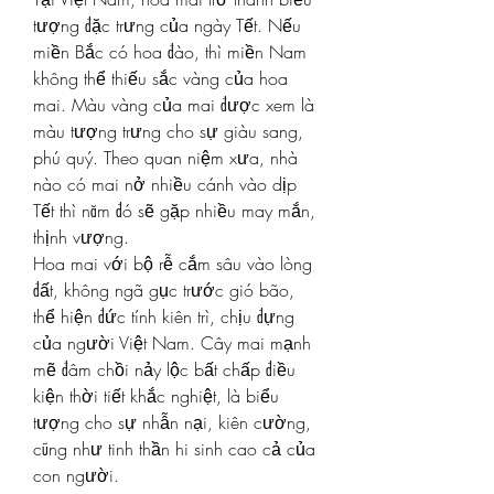
tượng đặc trưng của ngày Tết. Nếu 
miền Bắc có hoa đào, thì miền Nam 
không thể thiếu sắc vàng của hoa 
mai. Màu vàng của mai được xem là 
màu tượng trưng cho sự giàu sang, 
phú quý. Theo quan niệm xưa, nhà 
nào có mai nở nhiều cánh vào dịp 
Tết thì năm đó sẽ gặp nhiều may mắn, 
thịnh vượng.
Hoa mai với bộ rễ cắm sâu vào lòng 
đất, không ngã gục trước gió bão, 
thể hiện đức tính kiên trì, chịu đựng 
của người Việt Nam. Cây mai mạnh 
mẽ đâm chồi nảy lộc bất chấp điều 
kiện thời tiết khắc nghiệt, là biểu 
tượng cho sự nhẫn nại, kiên cường, 
cũng như tinh thần hi sinh cao cả của 
con người.