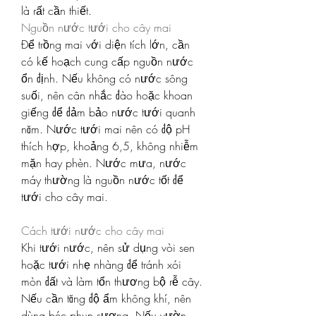
là rất cần thiết.
Nguồn nước tưới cho cây mai
Để trồng mai với diện tích lớn, cần 
có kế hoạch cung cấp nguồn nước 
ổn định. Nếu không có nước sông 
suối, nên cân nhắc đào hoặc khoan 
giếng để đảm bảo nước tưới quanh 
năm. Nước tưới mai nên có độ pH 
thích hợp, khoảng 6,5, không nhiễm 
mặn hay phèn. Nước mưa, nước 
máy thường là nguồn nước tốt để 
tưới cho cây mai.
Cách tưới nước cho cây mai
Khi tưới nước, nên sử dụng vòi sen 
hoặc tưới nhẹ nhàng để tránh xói 
mòn đất và làm tổn thương bộ rễ cây. 
Nếu cần tăng độ ẩm không khí, nên 
dùng béc phun sương. Nếu vườn 