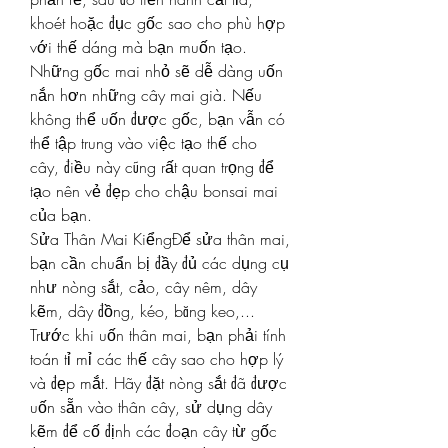
khoét hoặc đục gốc sao cho phù hợp 
với thế dáng mà bạn muốn tạo. 
Những gốc mai nhỏ sẽ dễ dàng uốn 
nắn hơn những cây mai già. Nếu 
không thể uốn được gốc, bạn vẫn có 
thể tập trung vào việc tạo thế cho 
cây, điều này cũng rất quan trọng để 
tạo nên vẻ đẹp cho chậu bonsai mai 
của bạn.
Sửa Thân Mai KiểngĐể sửa thân mai, 
bạn cần chuẩn bị đầy đủ các dụng cụ 
như nòng sắt, cảo, cây nêm, dây 
kẽm, dây đồng, kéo, băng keo,... 
Trước khi uốn thân mai, bạn phải tính 
toán tỉ mỉ các thế cây sao cho hợp lý 
và đẹp mắt. Hãy đặt nòng sắt đã được 
uốn sẵn vào thân cây, sử dụng dây 
kẽm để cố định các đoạn cây từ gốc 