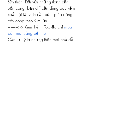
đến thân. Đối với những đoạn cần 
uốn cong, bạn chỉ cần dùng dây kẽm 
xoắn lại tại vị trí cần uốn, giúp dáng 
cây cong theo ý muốn.
====>> Xem thêm: Top địa chỉ 
mua 
bán mai vàng bến tre
Cần lưu ý là những thân mai nhỏ dễ 
gãy khi uốn, vì vậy bạn phải chuẩn bị 
các dụng cụ uốn cứng cáp, như 
nòng sắt lớn và dây kẽm lớn để bảo 
đảm việc uốn không bị hư hại. Khi 
thành công, thân cây mai sẽ có hình 
dáng rất đẹp, với những đường cong 
uốn lượn mềm mại, thậm chí giống 
hình đầu voi hay đuôi chuột. Đừng 
quên loại bỏ những cành không cần 
thiết, nếu không, cây mai sẽ không 
thể đạt được dáng vẻ theo ý muốn.