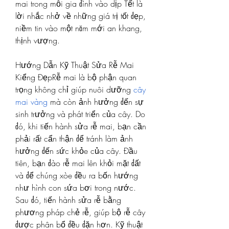
mai trong mỗi gia đình vào dịp Tết là 
lời nhắc nhở về những giá trị tốt đẹp, 
niềm tin vào một năm mới an khang, 
thịnh vượng.
Hướng Dẫn Kỹ Thuật Sửa Rễ Mai 
Kiểng ĐẹpRễ mai là bộ phận quan 
trọng không chỉ giúp nuôi dưỡng 
cây 
mai vàng
 mà còn ảnh hưởng đến sự 
sinh trưởng và phát triển của cây. Do 
đó, khi tiến hành sửa rễ mai, bạn cần 
phải rất cẩn thận để tránh làm ảnh 
hưởng đến sức khỏe của cây. Đầu 
tiên, bạn đào rễ mai lên khỏi mặt đất 
và để chúng xòe đều ra bốn hướng 
như hình con sứa bơi trong nước. 
Sau đó, tiến hành sửa rễ bằng 
phương pháp chẻ rễ, giúp bộ rễ cây 
được phân bổ đều đặn hơn. Kỹ thuật 