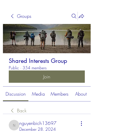
Groups
Shared Interests Group
Public
·
354 members
Join
Discussion
Media
Members
About
Back
nguyenbich13697
nguyenbich13697
December 28, 2024