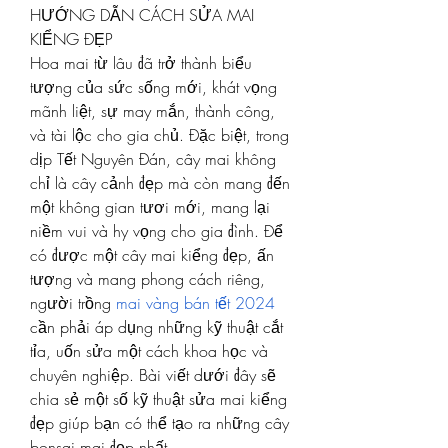
HƯỚNG DẪN CÁCH SỬA MAI 
KIỂNG ĐẸP
Hoa mai từ lâu đã trở thành biểu 
tượng của sức sống mới, khát vọng 
mãnh liệt, sự may mắn, thành công, 
và tài lộc cho gia chủ. Đặc biệt, trong 
dịp Tết Nguyên Đán, cây mai không 
chỉ là cây cảnh đẹp mà còn mang đến 
một không gian tươi mới, mang lại 
niềm vui và hy vọng cho gia đình. Để 
có được một cây mai kiểng đẹp, ấn 
tượng và mang phong cách riêng, 
người trồng 
mai vàng bán tết 2024
cần phải áp dụng những kỹ thuật cắt 
tỉa, uốn sửa một cách khoa học và 
chuyên nghiệp. Bài viết dưới đây sẽ 
chia sẻ một số kỹ thuật sửa mai kiểng 
đẹp giúp bạn có thể tạo ra những cây 
bonsai mai đẹp nhất.