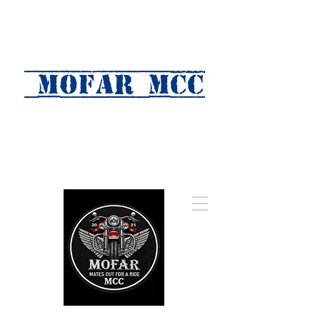
MOFAR mcc
(Mates Out For A Ride)