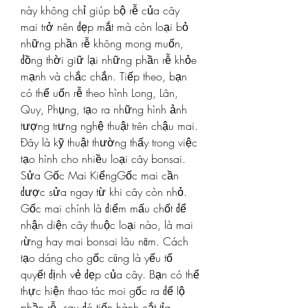
này không chỉ giúp bộ rễ của cây 
mai trở nên đẹp mắt mà còn loại bỏ 
những phần rễ không mong muốn, 
đồng thời giữ lại những phần rễ khỏe 
mạnh và chắc chắn. Tiếp theo, bạn 
có thể uốn rễ theo hình Long, Lân, 
Quy, Phụng, tạo ra những hình ảnh 
tượng trưng nghệ thuật trên chậu mai. 
Đây là kỹ thuật thường thấy trong việc 
tạo hình cho nhiều loại cây bonsai.
Sửa Gốc Mai KiểngGốc mai cần 
được sửa ngay từ khi cây còn nhỏ. 
Gốc mai chính là điểm mấu chốt để 
nhận diện cây thuộc loại nào, là mai 
rừng hay mai bonsai lâu năm. Cách 
tạo dáng cho gốc cũng là yếu tố 
quyết định vẻ đẹp của cây. Bạn có thể 
thực hiện thao tác moi gốc ra để lộ 
phần rễ, sau đó tiến hành cắt tỉa, 