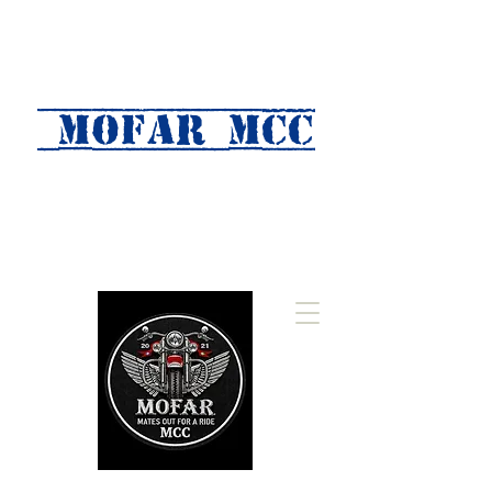
MOFAR mcc
(Mates Out For A Ride)